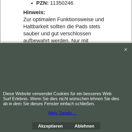
PZN:
11350246
Hinweis:
Zur optimalen Funktionsweise und
Haltbarkeit sollten die Pads stets
sauber und gut verschlossen
aufbewahrt werden. Nur mit
kompatiblen Geräten und gemäß
jeweiliger Geräteanleitung
verwenden. Pads nur auf sauberer,
trockener und unverletzter Haut
anwenden. Bei nachlassender
Haftung oder sichtbarem Verschleiß
austauschen.
Diese Website verwendet Cookies für ein besseres Web
Surf Erlebnis. Wenn Sie dies nicht wünschen lehnen Sie dies
ab in dem Sie dieses Fenster einfach schließen.
Mehr Details ...
Bestellung widerrufen
Akzeptieren
Ablehnen