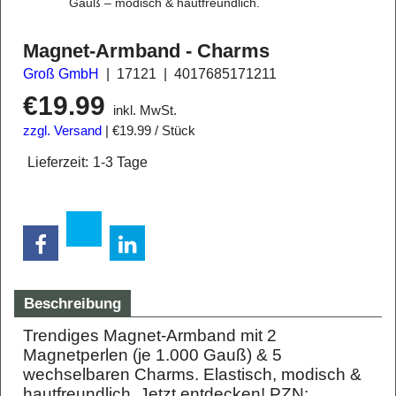
Gauß – modisch & hautfreundlich.
Magnet-Armband - Charms
Groß GmbH
17121
4017685171211
€
19.99
inkl. MwSt.
zzgl. Versand
€19.99
/ Stück
Lieferzeit:
1-3 Tage
Beschreibung
Trendiges Magnet-Armband mit 2
Magnetperlen (je 1.000 Gauß) & 5
wechselbaren Charms. Elastisch, modisch &
hautfreundlich. Jetzt entdecken! PZN: