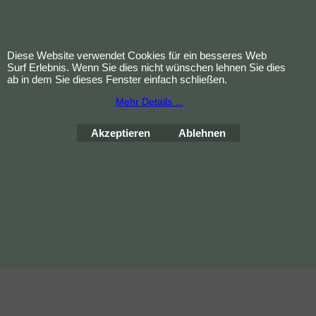
Lieferumfang:
✔ 1x Magnet-Perlenarmband
„Charms“
Diese Website verwendet Cookies für ein besseres Web
✔ 5 wechselbare Charms
Surf Erlebnis. Wenn Sie dies nicht wünschen lehnen Sie dies
ab in dem Sie dieses Fenster einfach schließen.
Mehr Details ...
Akzeptieren
Ablehnen
Bestellung widerrufen
WebShop erstellt mit
ShopFactory Shop
Software.