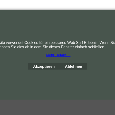
te verwendet Cookies für ein besseres Web Surf Erlebnis. Wenn Sie
hnen Sie dies ab in dem Sie dieses Fenster einfach schließen.
WebShop erstellt mit
ShopFactory Shop
Mehr Details ...
Software.
Akzeptieren
Ablehnen