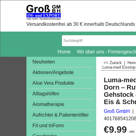
Versandkostenfrei ab 30 € innerhalb Deutschlands 
Home
Wir über uns - Firmengesch
Neuheiten
<< Zurück
|
Ho
Luma-med Eisstop 
Aktionen/Angebote
Luma-med 
Aloe Vera Produkte
Dorn – Ru
Gehstock 
Alltagshilfen
Eis & Sch
Aromatherapie
Groß GmbH
Aufrichter & Patientenlifter
40176854120
Fit und InForm
€
9.99
inkl