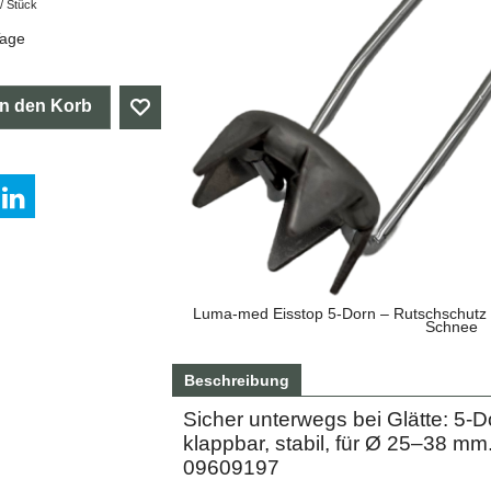
/ Stück
Tage
In den Korb
Luma-med Eisstop 5-Dorn – Rutschschutz f
Schnee
Beschreibung
Sicher unterwegs bei Glätte: 5-
klappbar, stabil, für Ø 25–38 mm
09609197