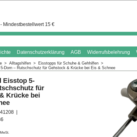
- Mindestbestellwert 15 €
ichte
Datenschutzerklärung
AGB
Widerrufsbelehrung
me
>
Alltagshilfen
>
Eisstopps für Schuhe & Gehhilfen
>
5-Dorn – Rutschschutz für Gehstock & Krücke bei Eis & Schnee
Eisstop 5-
tschschutz für
& Krücke bei
nee
41208
86
. MwSt.