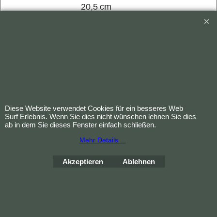
20,5 cm
PZN: 00478026
Hinweis:
Dieses Produkt dient der
allgemeinen
Mobilitätsunterstützung. Bitte
beachten Sie die
Gebrauchsanweisung für eine
sichere Anwendung. Nicht zur
medizinischen Versorgung
Diese Website verwendet Cookies für ein besseres Web
Surf Erlebnis. Wenn Sie dies nicht wünschen lehnen Sie dies
zugelassen.
ab in dem Sie dieses Fenster einfach schließen.
Mehr Details ...
Akzeptieren
Ablehnen
Bestellung widerrufen
WebShop erstellt mit
ShopFactory Shop