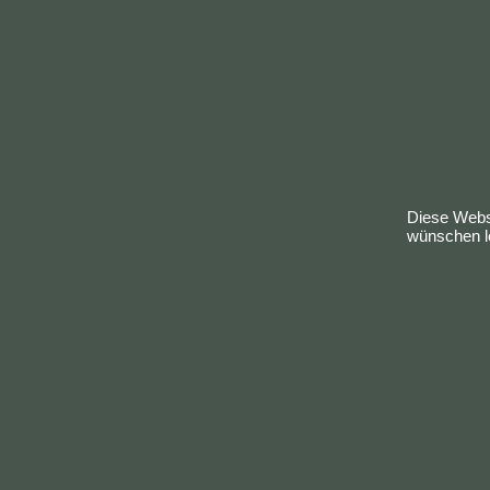
inkl
zzgl.
€49.9
Mehr
Je
Diese Websi
wünschen le
Bestellung widerrufen