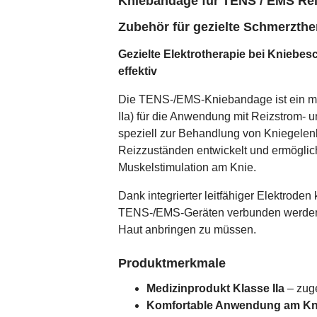
Kniebandage für TENS / EMS Rei
Zubehör für gezielte Schmerzthe
Gezielte Elektrotherapie bei Kniebes
effektiv
Die TENS-/EMS-Kniebandage ist ein m
IIa) für die Anwendung mit Reizstrom- 
speziell zur Behandlung von Kniegele
Reizzuständen entwickelt und ermöglich
Muskelstimulation am Knie.
Dank integrierter leitfähiger Elektrod
TENS-/EMS-Geräten verbunden werden –
Haut anbringen zu müssen.
Produktmerkmale
Medizinprodukt Klasse IIa
– zug
Komfortable Anwendung am Kn