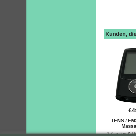
Kunden, die
€
4
TENS / EM
Massa