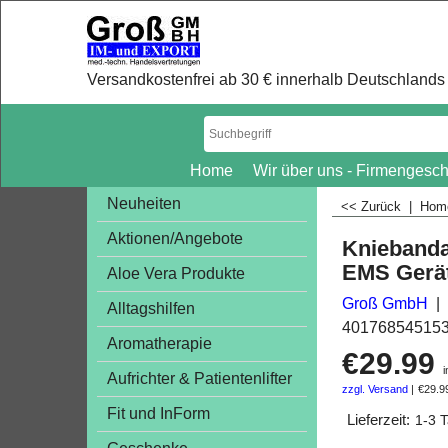
Versandkostenfrei ab 30 € innerhalb Deutschlands 
Home
Wir über uns - Firmengesch
Neuheiten
<< Zurück
|
Ho
Aktionen/Angebote
Kniebanda
EMS Gerä
Aloe Vera Produkte
Groß GmbH
Alltagshilfen
40176854515
Aromatherapie
€
29.99
i
Aufrichter & Patientenlifter
zzgl. Versand
€29.9
Fit und InForm
Lieferzeit:
1-3 