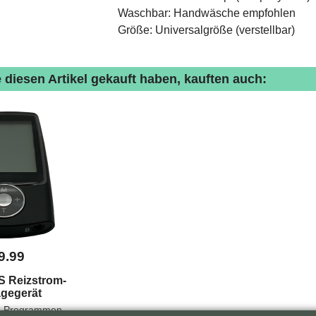
Waschbar: Handwäsche empfohlen
Größe: Universalgröße (verstellbar)
 diesen Artikel gekauft haben, kauften auch:
9.99
S Reizstrom-
gegerät
2 Kanälen & 16 Programmen – zur Schmerzlinderung & Muskelstimulation. Inkl. Akku, Elektroden & Zubehör. Medizinprodukt Klasse IIa. PZN: 03383059 HMV-Nr. angemeldet: 09.31.01.1000