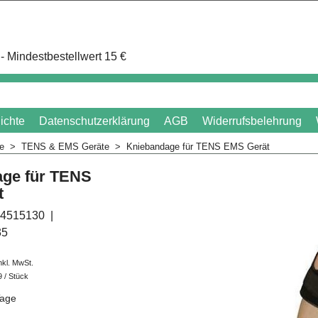
- Mindestbestellwert 15 €
ichte
Datenschutzerklärung
AGB
Widerrufsbelehrung
me
>
TENS & EMS Geräte
>
Kniebandage für TENS EMS Gerät
ge für TENS
t
4515130
35
nkl. MwSt.
9
/ Stück
Tage