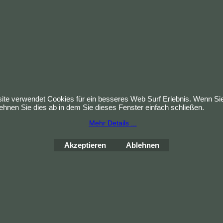
. MwSt.
 Versand
9
/ Stück
 Infos
tzt kaufen
te verwendet Cookies für ein besseres Web Surf Erlebnis. Wenn Sie
hnen Sie dies ab in dem Sie dieses Fenster einfach schließen.
Mehr Details ...
Akzeptieren
Ablehnen
WebShop erstellt mit
ShopFactory Shop
Software.