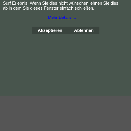
Wäschetrockner trocknen.
Surf Erlebnis. Wenn Sie dies nicht wünschen lehnen Sie dies
ab in dem Sie dieses Fenster einfach schließen.
Mehr Details ...
Akzeptieren
Ablehnen
Bestellung widerrufen
WebShop erstellt mit
ShopFactory Shop
Software.