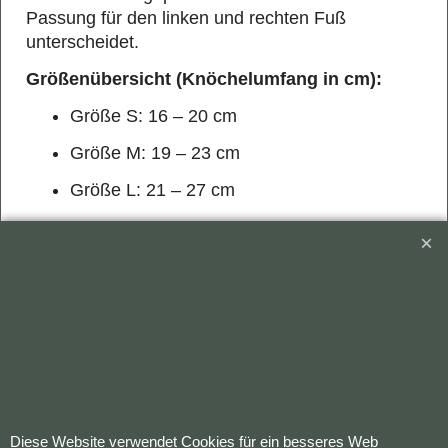
Passung für den linken und rechten Fuß
unterscheidet.
Größenübersicht (Knöchelumfang in cm):
Größe S: 16 – 20 cm
Größe M: 19 – 23 cm
Größe L: 21 – 27 cm
Hinweis:
Dieses Produkt unterstützt die Stabilisierung des
Sprunggelenks, ersetzt jedoch keine ärztliche
Diagnose oder Therapie. Bei anhaltenden
Beschwerden oder Schmerzen konsultieren Sie
bitte eine Ärztin oder einen Arzt.
Pflegehinweis:
Handwäsche bei maximal 30 °C empfohlen. Nicht
bleichen, nicht bügeln und nicht im
Diese Website verwendet Cookies für ein besseres Web