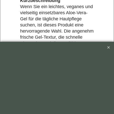
Kurzbeschreibung
Wenn Sie ein leichtes, veganes und
vielseitig einsetzbares Aloe-Vera-
Gel für die tägliche Hautpflege
suchen, ist dieses Produkt eine
hervorragende Wahl. Die angenehm
frische Gel-Textur, die schnelle
Absorption und die sorgfältig
abgestimmte Rezeptur mit Bio-Aloe-
Vera-Blattsaft machen es zu einem
praktischen Begleiter für die tägliche
Pflege von Gesicht und Körper.
Kunden, die diesen Artikel gekauft haben,
kauften auch: