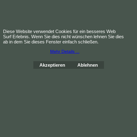
Diese Website verwendet Cookies für ein besseres Web
Surf Erlebnis. Wenn Sie dies nicht wünschen lehnen Sie dies
ab in dem Sie dieses Fenster einfach schließen.
Nagelpflege-Set klein 6-teilig im Etui
Mehr Details ...
Praktisches 6-teiliges Nagelpflege-Set im Samtetui mit rostfreien Instrumenten – ideal für Maniküre & Reise. Hochwertig, kompakt, langlebig. PZN 00523442
zzgl. Versand
Akzeptieren
Ablehnen
Mehr Infos
Jetzt kaufen
Bestellung widerrufen