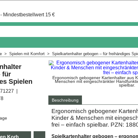
- Mindestbestellwert 15 €
me
>
Spielen mit Komfort
>
Spielkartenhalter gebogen – für freihändiges Spi
nhalter
 für
Ergonomisch gebogener Kartenhalter aus Ku
es Spielen
Menschen mit eingeschränkter Handfunktio
spielbar.
71227
78
Beschreibung
Ergonomisch gebogener Kartenhal
Kinder & Menschen mit eingesch
Tage
frei – einfach spielbar. PZN: 18
Spielkartenhalter gebogen – ergonomi
den Korb