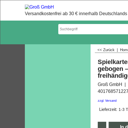
Versandkostenfrei ab 30 € innerhalb Deutschlands 
<< Zurück
|
Ho
Spielkarte
gebogen –
freihändig
Groß GmbH
40176857122
zzgl. Versand
Lieferzeit:
1-3 
In 