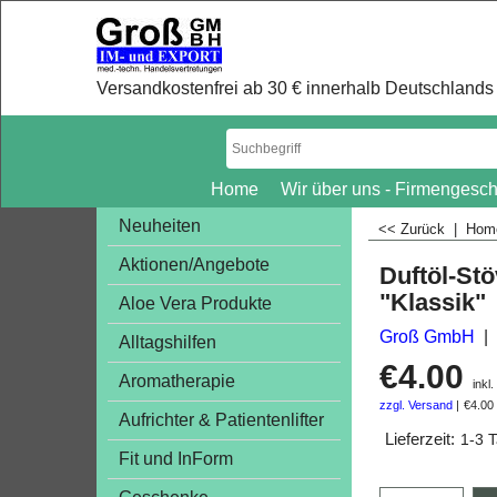
Versandkostenfrei ab 30 € innerhalb Deutschlands 
Home
Wir über uns - Firmengesch
Neuheiten
<< Zurück
|
Ho
Aktionen/Angebote
Duftöl-St
"Klassik"
Aloe Vera Produkte
Groß GmbH
Alltagshilfen
€
4.00
Aromatherapie
inkl
zzgl. Versand
€4.00
Aufrichter & Patientenlifter
Lieferzeit:
1-3 
Fit und InForm