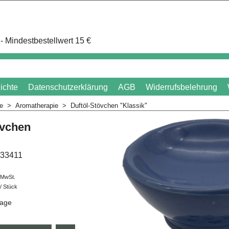
- Mindestbestellwert 15 €
ichte
Datenschutzerklärung
AGB
Widerrufsbelehrung
me
>
Aromatherapie
>
Duftöl-Stövchen "Klassik"
övchen
33411
. MwSt.
/ Stück
Tage