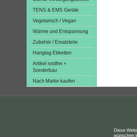
TENS & EMS Geräte
Vegetarisch / Vegan
Wärme und Entspannung
Zubehör / Ersatzteile
Hangtag Etiketten
Artikel rostfrei +
Sonderbau
Nach Marke kaufen
Bestellung widerrufen
Diese Websi
wünschen le