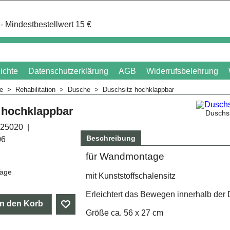
- Mindestbestellwert 15 €
ichte
Datenschutzerklärung
AGB
Widerrufsbelehrung
me
>
Rehabilitation
>
Dusche
>
Duschsitz hochklappbar
 hochklappbar
Duschs
25020
Beschreibung
06
für Wandmontage
Tage
mit Kunststoffschalensitz
Erleichtert das Bewegen innerhalb der
In den Korb
Größe ca. 56 x 27 cm