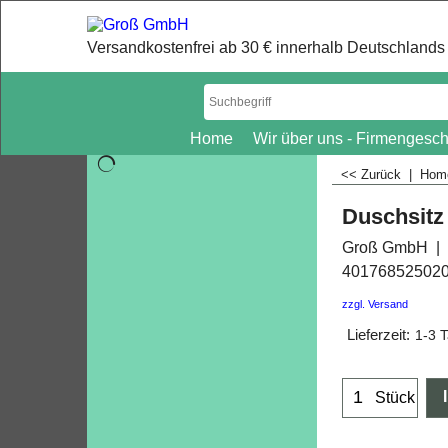
Versandkostenfrei ab 30 € innerhalb Deutschlands 
Home
Wir über uns - Firmengesch
<< Zurück
|
Ho
Duschsitz
Groß GmbH
40176852502
zzgl. Versand
Lieferzeit:
1-3 
Stück