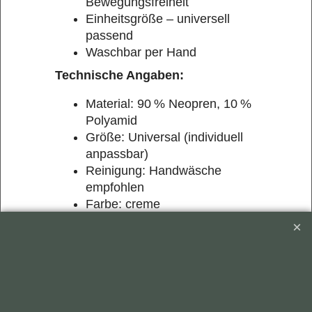
Bewegungsfreiheit
Einheitsgröße – universell
passend
Waschbar per Hand
Technische Angaben:
Material: 90 % Neopren, 10 %
Polyamid
Größe: Universal (individuell
anpassbar)
Reinigung: Handwäsche
empfohlen
Farbe: creme
Hinweis:
Dieses Produkt ist kein
medizinisches Hilfsmittel. Es dient
der allgemeinen Stabilisierung und
Unterstützung des Gelenks. Bei
Schmerzen, akuten Verletzungen
oder chronischen Beschwerden