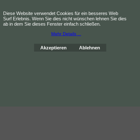
sollte vor der Anwendung ärztlicher
Diese Website verwendet Cookies für ein besseres Web
Rat eingeholt werden.
Surf Erlebnis. Wenn Sie dies nicht wünschen lehnen Sie dies
ab in dem Sie dieses Fenster einfach schließen.
Mehr Details ...
Akzeptieren
Ablehnen
Bestellung widerrufen
WebShop erstellt mit
ShopFactory Shop
Software.