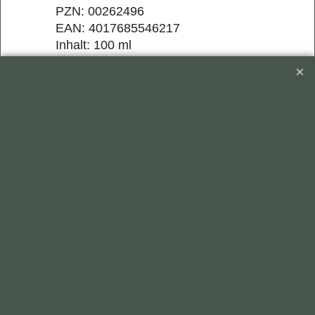
PZN: 00262496
EAN: 4017685546217
Inhalt: 100 ml
Darreichungsform: Gel
Herkunft: Italien
Kunden, die diesen Artikel gekauft haben,
kauften auch: