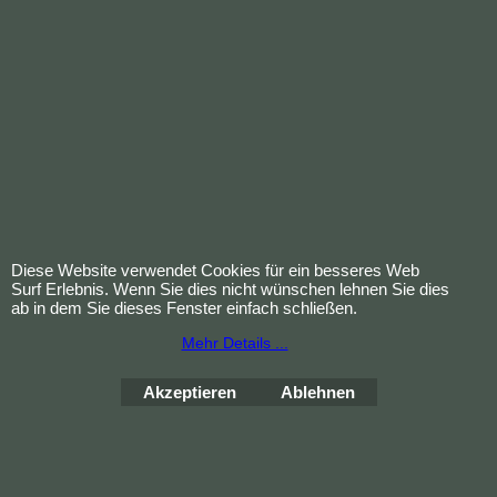
Außer Reichweite von
Kindern aufbewahren.
Nur zur
äußerlichen
Anwendung
(sofern nicht
ausdrücklich anders
gekennzeichnet).
Kontakt mit Augen und
Schleimhäuten vermeiden.
Allergiker-Hinweis:
Kann bei
Nuss-Allergie
ungeeignet
Diese Website verwendet Cookies für ein besseres Web
Surf Erlebnis. Wenn Sie dies nicht wünschen lehnen Sie dies
sein – bitte vorher testen.
ab in dem Sie dieses Fenster einfach schließen.
Kühl, trocken und
Mehr Details ...
lichtgeschützt lagern.
Akzeptieren
Ablehnen
Bestellung widerrufen