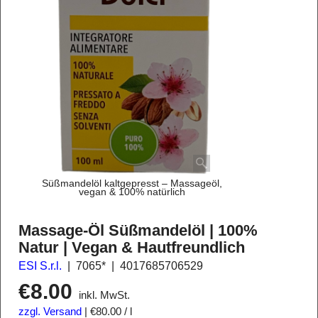
Süßmandelöl kaltgepresst – Massageöl,
vegan & 100% natürlich
Massage-Öl Süßmandelöl | 100%
Natur | Vegan & Hautfreundlich
ESI S.r.l.
7065*
4017685706529
€
8.00
inkl. MwSt.
zzgl. Versand
€80.00
/ l