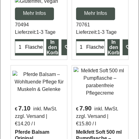
Mehr Infos
Mehr Infos
70494
70761
Lieferzeit:
1-3 Tage
Lieferzeit:
1-3 Tage
In
In
Flasche
Flasche
den
den
Korb
Korb
7.10
7.90
inkl. MwSt.
inkl. MwSt.
€
€
zzgl. Versand
zzgl. Versand
€14.20
/ l
€15.80
/ l
Pferde Balsam
Melkfett Soft 500 ml
Original
Pumpflasche –