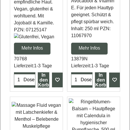
Avocadoöl & Vitamin
empfindliche Haut.
E. Für jeden Hauttyp
Vegan, glutenfrei &
geeignet. Schützt &
wohltuend. Mit
pflegt spürbar weich.
Jojobaöl & Kamille.
Inhalt: 250 ml PZN:
PZN: 07125147
11067970
Mehr Infos
Mehr Infos
70768
13879N
Lieferzeit:
1-3 Tage
Lieferzeit:
1-3 Tage
In
In
Dose
Dose
den
den
Korb
Korb