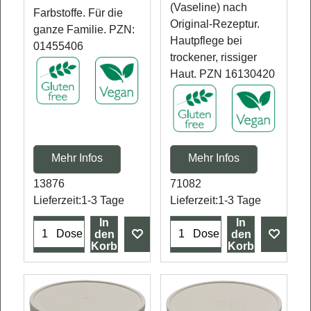
(Vaseline) nach
Farbstoffe. Für die
Original-Rezeptur.
ganze Familie. PZN:
Hautpflege bei
01455406
trockener, rissiger
Haut. PZN 16130420
Mehr Infos
Mehr Infos
13876
71082
Lieferzeit:
1-3 Tage
Lieferzeit:
1-3 Tage
In
In
Dose
Dose
den
den
Korb
Korb