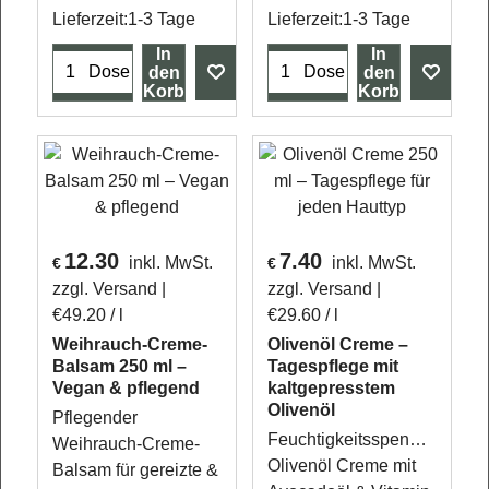
Lieferzeit:
1-3 Tage
Lieferzeit:
1-3 Tage
In
In
Dose
Dose
den
den
Korb
Korb
12.30
7.40
inkl. MwSt.
inkl. MwSt.
€
€
zzgl. Versand
zzgl. Versand
€49.20
/ l
€29.60
/ l
Weihrauch-Creme-
Olivenöl Creme –
Balsam 250 ml –
Tagespflege mit
Vegan & pflegend
kaltgepresstem
Olivenöl
Pflegender
Feuchtigkeitsspendende
Weihrauch-Creme-
Olivenöl Creme mit
Balsam für gereizte &