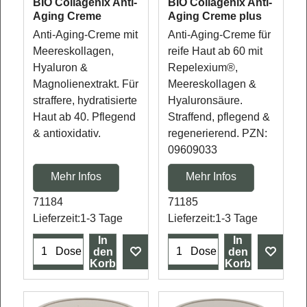
BIO Collagenix Anti-
BIO Collagenix Anti-
Aging Creme
Aging Creme plus
Anti-Aging-Creme mit
Anti-Aging-Creme für
Meereskollagen,
reife Haut ab 60 mit
Hyaluron &
Repelexium®,
Magnolienextrakt. Für
Meereskollagen &
straffere, hydratisierte
Hyaluronsäure.
Haut ab 40. Pflegend
Straffend, pflegend &
& antioxidativ.
regenerierend. PZN:
09609033
Mehr Infos
Mehr Infos
71184
71185
Lieferzeit:
1-3 Tage
Lieferzeit:
1-3 Tage
In
In
Dose
Dose
den
den
Korb
Korb