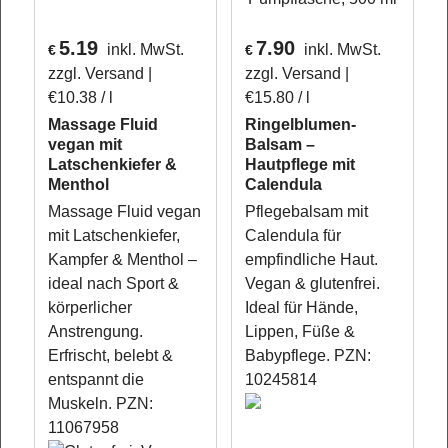
5.19
7.90
inkl. MwSt.
inkl. MwSt.
€
€
zzgl. Versand
zzgl. Versand
€10.38
/ l
€15.80
/ l
Massage Fluid
Ringelblumen-
vegan mit
Balsam –
Latschenkiefer &
Hautpflege mit
Menthol
Calendula
Massage Fluid vegan
Pflegebalsam mit
mit Latschenkiefer,
Calendula für
Kampfer & Menthol –
empfindliche Haut.
ideal nach Sport &
Vegan & glutenfrei.
körperlicher
Ideal für Hände,
Anstrengung.
Lippen, Füße &
Erfrischt, belebt &
Babypflege. PZN:
entspannt die
10245814
Muskeln. PZN:
11067958