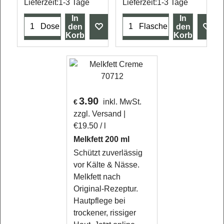
Lieferzeit:
1-3 Tage
Lieferzeit:
1-3 Tage
In
In
Dose
Flasche
den
den
Korb
Korb
3.90
inkl. MwSt.
€
zzgl. Versand
€19.50
/ l
Melkfett 200 ml
Schützt zuverlässig
vor Kälte & Nässe.
Melkfett nach
Original-Rezeptur.
Hautpflege bei
trockener, rissiger