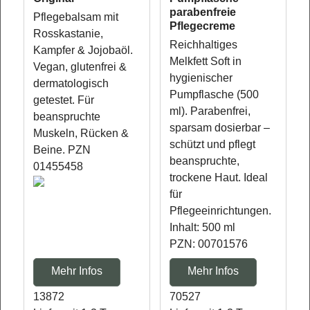
parabenfreie
Pflegebalsam mit
Pflegecreme
Rosskastanie,
Reichhaltiges
Kampfer & Jojobaöl.
Melkfett Soft in
Vegan, glutenfrei &
hygienischer
dermatologisch
Pumpflasche (500
getestet. Für
ml). Parabenfrei,
beanspruchte
sparsam dosierbar –
Muskeln, Rücken &
schützt und pflegt
Beine. PZN
beanspruchte,
01455458
trockene Haut. Ideal
für
Pflegeeinrichtungen.
Inhalt: 500 ml
PZN: 00701576
Mehr Infos
Mehr Infos
13872
70527