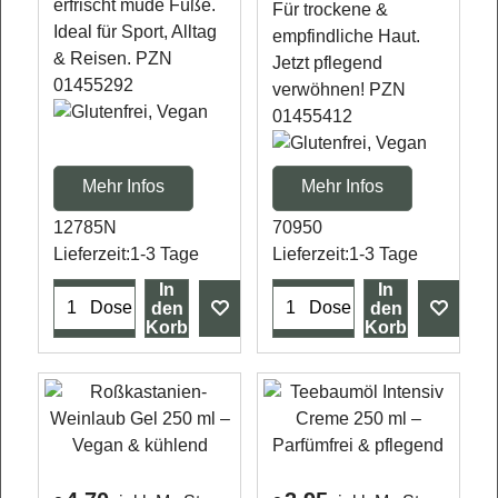
erfrischt müde Füße.
Für trockene &
Ideal für Sport, Alltag
empfindliche Haut.
& Reisen. PZN
Jetzt pflegend
01455292
verwöhnen! PZN
01455412
Mehr Infos
Mehr Infos
12785N
70950
Lieferzeit:
1-3 Tage
Lieferzeit:
1-3 Tage
In
In
Dose
Dose
den
den
Korb
Korb