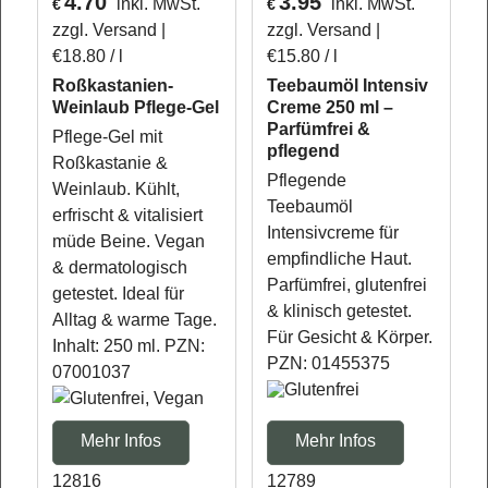
4.70
3.95
inkl. MwSt.
inkl. MwSt.
€
€
zzgl. Versand
zzgl. Versand
€18.80
/ l
€15.80
/ l
Roßkastanien-
Teebaumöl Intensiv
Weinlaub Pflege-Gel
Creme 250 ml –
Parfümfrei &
Pflege-Gel mit
pflegend
Roßkastanie &
Pflegende
Weinlaub. Kühlt,
Teebaumöl
erfrischt & vitalisiert
Intensivcreme für
müde Beine. Vegan
empfindliche Haut.
& dermatologisch
Parfümfrei, glutenfrei
getestet. Ideal für
& klinisch getestet.
Alltag & warme Tage.
Für Gesicht & Körper.
Inhalt: 250 ml. PZN:
PZN: 01455375
07001037
Mehr Infos
Mehr Infos
12816
12789