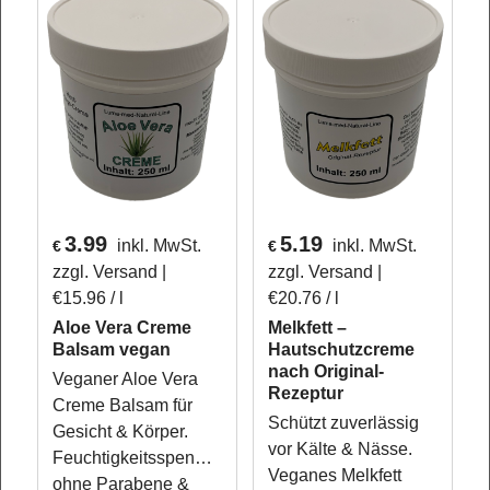
3.99
5.19
inkl. MwSt.
inkl. MwSt.
€
€
zzgl. Versand
zzgl. Versand
€15.96
/ l
€20.76
/ l
Aloe Vera Creme
Melkfett –
Balsam vegan
Hautschutzcreme
nach Original-
Veganer Aloe Vera
Rezeptur
Creme Balsam für
Schützt zuverlässig
Gesicht & Körper.
vor Kälte & Nässe.
Feuchtigkeitsspendend,
Veganes Melkfett
ohne Parabene &