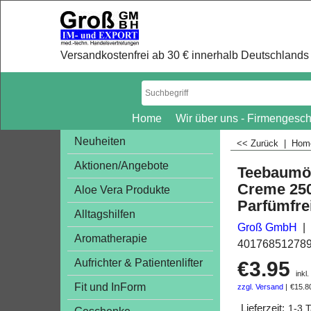
Versandkostenfrei ab 30 € innerhalb Deutschlands 
Home
Wir über uns - Firmengesch
Neuheiten
<< Zurück
|
Ho
Aktionen/Angebote
Teebaumöl
Creme 250
Aloe Vera Produkte
Parfümfre
Alltagshilfen
Groß GmbH
Aromatherapie
40176851278
Aufrichter & Patientenlifter
€
3.95
inkl
Fit und InForm
zzgl. Versand
€15.8
Lieferzeit:
1-3 