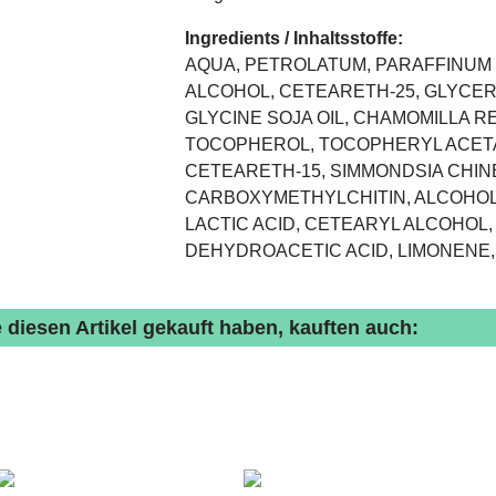
Ingredients / Inhaltsstoffe:
AQUA, PETROLATUM, PARAFFINUM 
ALCOHOL, CETEARETH-25, GLYCERI
GLYCINE SOJA OIL, CHAMOMILLA R
TOCOPHEROL, TOCOPHERYL ACETA
CETEARETH-15, SIMMONDSIA CHINE
CARBOXYMETHYLCHITIN, ALCOHOL,
LACTIC ACID, CETEARYL ALCOHOL
DEHYDROACETIC ACID, LIMONENE,
 diesen Artikel gekauft haben, kauften auch: