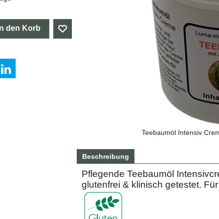
In den Korb
Teebaumöl Intensiv Crem
Beschreibung
Pflegende Teebaumöl Intensivcre
glutenfrei & klinisch getestet. 