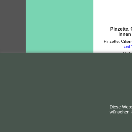
Pinzette, 
innen
zzgl.
Mehr
Je
Diese Websi
Bestellung widerrufen
wünschen le