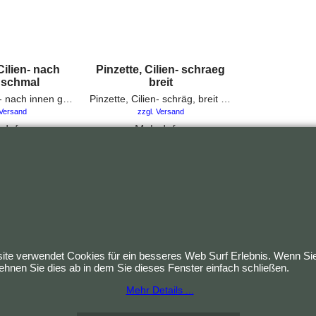
Cilien- nach
Pinzette, Cilien- schraeg
 schmal
breit
Pinzette, Cilien- nach innen gewinkelt, Breite 3mm, schmal PZN: 06805176 Länge 9 cm
Pinzette, Cilien- schräg, breit PZN: 01651308 Länge 9 cm Material: rostfrei
 Versand
zzgl. Versand
 Infos
Mehr Infos
tzt kaufen
Jetzt kaufen
te verwendet Cookies für ein besseres Web Surf Erlebnis. Wenn Sie
hnen Sie dies ab in dem Sie dieses Fenster einfach schließen.
Mehr Details ...
WebShop erstellt mit