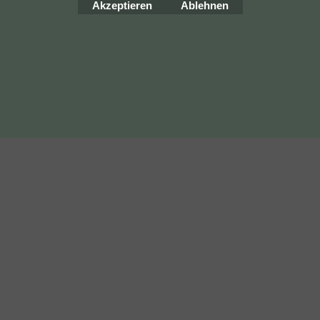
Akzeptieren
Ablehnen
ShopFactory Shop
Software.