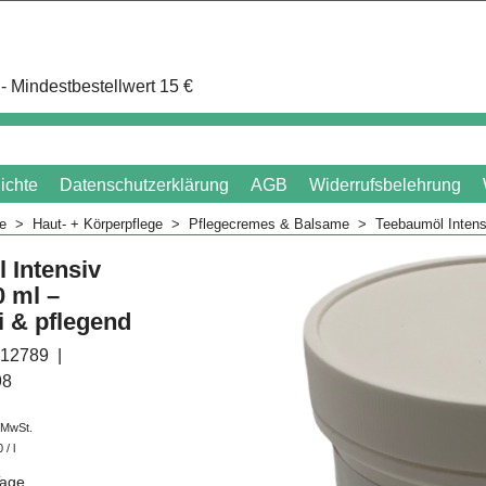
- Mindestbestellwert 15 €
ichte
Datenschutzerklärung
AGB
Widerrufsbelehrung
me
>
Haut- + Körperpflege
>
Pflegecremes & Balsame
>
Teebaumöl Intens
 Intensiv
 ml –
i & pflegend
12789
98
. MwSt.
0
/ l
Tage