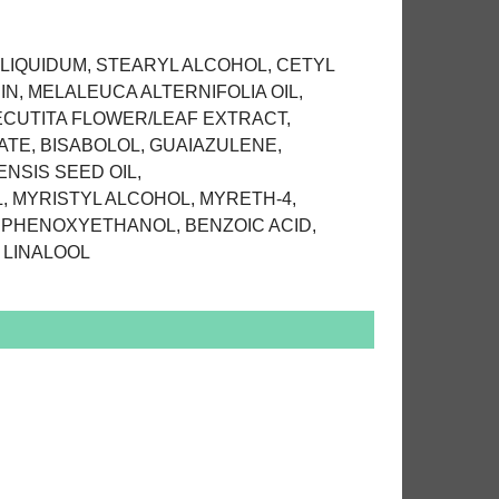
LIQUIDUM, STEARYL ALCOHOL, CETYL
N, MELALEUCA ALTERNIFOLIA OIL,
ECUTITA FLOWER/LEAF EXTRACT,
TE, BISABOLOL, GUAIAZULENE,
NSIS SEED OIL,
 MYRISTYL ALCOHOL, MYRETH-4,
, PHENOXYETHANOL, BENZOIC ACID,
 LINALOOL