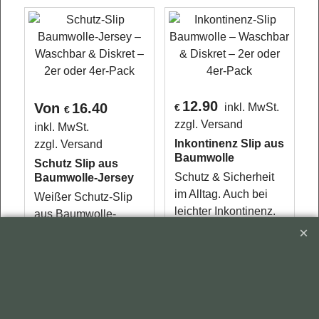
12.90
Von
16.40
inkl. MwSt.
€
€
zzgl. Versand
inkl. MwSt.
Inkontinenz Slip aus
zzgl. Versand
Baumwolle
Schutz Slip aus
Schutz & Sicherheit
Baumwolle-Jersey
im Alltag. Auch bei
Weißer Schutz-Slip
leichter Inkontinenz.
aus Baumwolle-
Inhalt: 2 oder 4 Stück.
Jersey in Panty-Form
Medizinprodukt
mit Nässeschutz,
Klasse 1
erhältlich im 2er- oder
4er-Pack
Mehr Infos
Mehr Infos