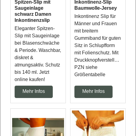
Spitzen-Slip mit
Inkontinenz-Slip
Saugeinlage
Baumwolle-Jersey
schwarz Damen
Inkontinenz Slip für
Inkontinenzslip
Männer und Frauen
Eleganter Spitzen-
mit breitem
Slip mit Saugeinlage
Gummiband für guten
bei Blasenschwäche
Sitz in Schlupfform
& Periode. Waschbar,
mit Folienschutz. Mit
diskret &
Druckknopfverstellung.
atmungsaktiv. Schutz
PZN siehe
bis 140 ml. Jetzt
Größentabelle
online kaufen!
Mehr Infos
Mehr Infos