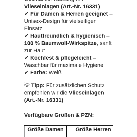
Vlieseinlagen (Art.-Nr. 16331)
✔
Für Damen & Herren geeignet
–
Unisex-Design für vielseitigen
Einsatz
✔
Hautfreundlich & hygienisch
–
100 % Baumwoll-Wirkspitze
, sanft
zur Haut
✔
Kochfest & pflegeleicht
–
Waschbar für maximale Hygiene
✔
Farbe:
Weiß
💡
Tipp:
Für zusätzlichen Schutz
empfehlen wir die
Vlieseinlagen
(Art.-Nr. 16331)
Verfügbare Größen & PZN:
Größe Damen
Größe Herren
P
0397