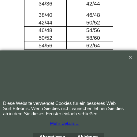
34/36
42/44
102
38/40
46/48
039
42/44
50/52
039
46/48
54/56
039
50/52
58/60
042
54/56
62/64
102
Technische Daten:
Material:
100 % Baumwoll-
Wirkspitze
Farbe:
Weiß
Waschbar:
Kochfest
Diese Website verwendet Cookies für ein besseres Web
Surf Erlebnis. Wenn Sie dies nicht wünschen lehnen Sie dies
ab in dem Sie dieses Fenster einfach schließen.
Mehr Details ...
Bestellung widerrufen
Akzeptieren
Ablehnen